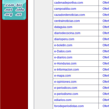
cadenadeportiva.com
Ofer
campoaldia.com
Ofer
cazadordenoticias.com
Ofer
centralnoticias.com
Ofer
dataguia.com
Ofer
diariodecocina.com
Ofer
diarioperu.com
Ofer
e-boletin.com
Ofer
e-Datos.com
Ofer
e-diarios.com
Ofer
e-Honduras.com
Ofer
e-Informacion.com
Ofer
e-mapa.com
Ofer
e-opiniones.com
Ofer
e-periodicos.com
Ofer
e-periodismo.com
Ofer
ediarios.com
Ofer
forodeperiodistas.com
Ofer