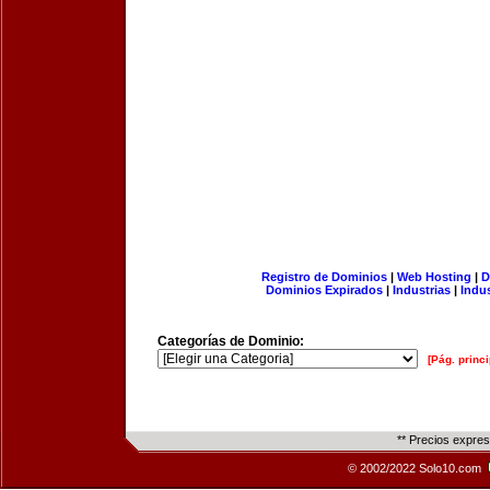
Registro de Dominios
|
Web Hosting
|
D
Dominios Expirados
|
Industrias
|
Indu
Categorías de Dominio:
[Pág. princi
** Precios expre
© 2002/2022 Solo10.com