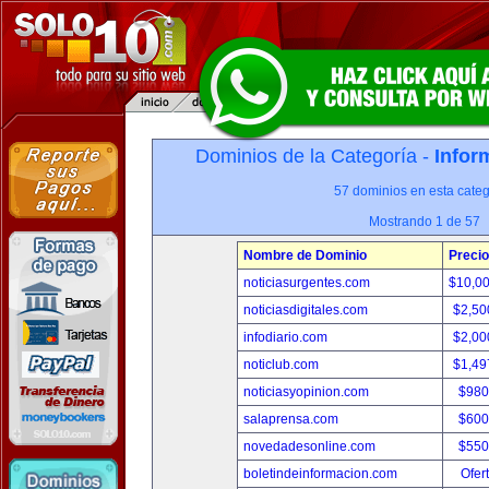
Dominios de la Categoría -
Infor
57 dominios en esta categ
Mostrando 1 de 57
Nombre de Dominio
Precio
noticiasurgentes.com
$10,0
noticiasdigitales.com
$2,50
infodiario.com
$2,00
noticlub.com
$1,49
noticiasyopinion.com
$980
salaprensa.com
$600
novedadesonline.com
$550
boletindeinformacion.com
Ofer