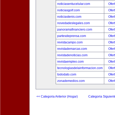
noticiasentucelular.com
Ofer
noticiasgolf.com
Ofer
noticiastenis.com
Ofer
novedadeslegales.com
Ofer
panoramafinanciero.com
Ofer
partesdeprensa.com
Ofer
revistacampo.com
Ofer
revistademarcas.com
Ofer
revistadenoticias.com
Ofer
revistaempleo.com
Ofer
tecnologiasdelainformacion.com
Ofer
tododato.com
Ofer
zonademedios.com
Ofer
<< Categoria Anterior (Hogar)
Categoria Siguient