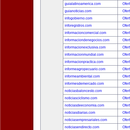
guialatinoamerica.com
Ofer
guianoticias.com
Ofer
infogobierno.com
Ofer
inforegistros.com
Ofer
informacioncomercial.com
Ofer
informaciondenegocios.com
Ofer
informacionexclusiva.com
Ofer
informacionmundial.com
Ofer
informacionpractica.com
Ofer
informeagropecuario.com
Ofer
informeambiental.com
Ofer
informesdemercado.com
Ofer
noticiasbaloncesto.com
Ofer
noticiasciclismo.com
Ofer
noticiasdeeconomia.com
Ofer
noticiasdiarias.com
Ofer
noticiasempresariales.com
Ofer
noticiasendirecto.com
Ofer