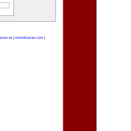
acion.es
|
monetizacao.com
|