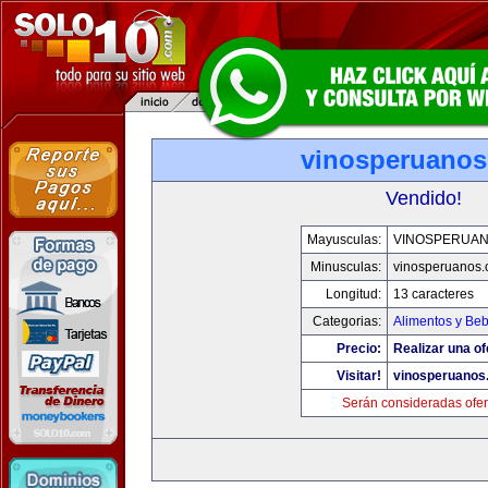
vinosperuano
Vendido!
Mayusculas:
VINOSPERUA
Minusculas:
vinosperuanos
Longitud:
13 caracteres
Categorias:
Alimentos y Be
Precio:
Realizar una of
Visitar!
vinosperuanos
Serán consideradas ofer