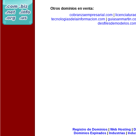
Otros dominios en venta:
cobranzaempresarial.com
|
licenciatura
tecnologiasdelainformacion.com
|
guiasanmartin.c
desfilesdemodelos.co
Registro de Dominios
|
Web Hosting
|
D
Dominios Expirados
|
Industrias
|
Indu