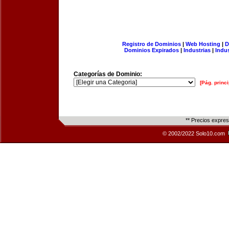
Registro de Dominios
|
Web Hosting
|
D
Dominios Expirados
|
Industrias
|
Indu
Categorías de Dominio:
[Pág. princi
** Precios expre
© 2002/2022 Solo10.com